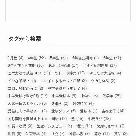
タグから検索
(4)
(58)
(52)
(2)
(51)
1月校
4年生
5年生
6年後に期待
6年生
(16)
(17)
(17)
6年直前も直前期
ああ、絶望組
おすすめ問題集
(11)
(15)
(4)
この方法で成績UP！
でも、冷静に
やったぞ大逆転
(3)
(2)
(3)
イヤな予感？
キレイすぎるテスト用紙
ケガと体調
(2)
(4)
コロナ騒動の時に
中学受験どうする？
(17)
(6)
(6)
(29)
中学受験は親が9割
中学受験本
中学生
低学年
(3)
(2)
(4)
入試当日のミラクル
共働き
勉強時間
(2)
(6)
(1)
(14)
受験に向け早起き！
受験グッズ
受験本
吉祥女子
(5)
(12)
(16)
(12)
同じ問題を間違える
国語
塾
学校選び
(9)
(4)
(11)
(2)
年長・幼児
架空インタビュー
模試
欠席します！
(9)
(4)
(7)
(5)
(11)
(3)
理科
知育玩具
社会
神頼み系
算数
英語