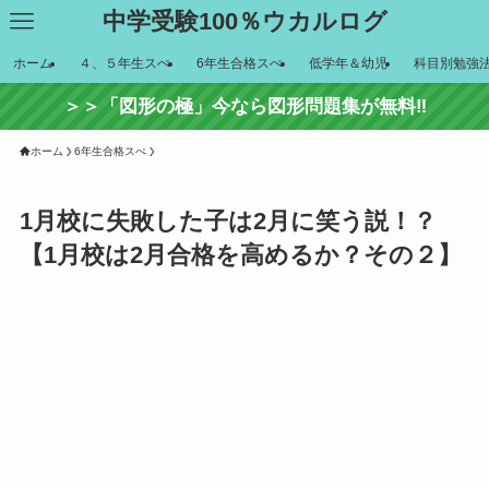
中学受験100％ウカルログ
ホーム
４、５年生スぺ
6年生合格スぺ
低学年＆幼児
科目別勉強
＞＞「図形の極」今なら図形問題集が無料‼
ホーム
6年生合格スぺ
1月校に失敗した子は2月に笑う説！？
【1月校は2月合格を高めるか？その２】