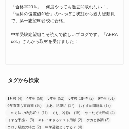
「合格率20％」「何度やっても過去問取れない！」
「理科の偏差値40台」のへっぽこ状態から親力総動員
で、第一志望60台校に合格。
中学受験絶望組こそ読んで欲しいブログです。「AERA
dot.」さんから取材を受けました！
タグから検索
(4)
(58)
(52)
(2)
(51)
1月校
4年生
5年生
6年後に期待
6年生
(16)
(17)
(17)
6年直前も直前期
ああ、絶望組
おすすめ問題集
(11)
(15)
(4)
この方法で成績UP！
でも、冷静に
やったぞ大逆転
(3)
(2)
(3)
イヤな予感？
キレイすぎるテスト用紙
ケガと体調
(2)
(4)
コロナ騒動の時に
中学受験どうする？