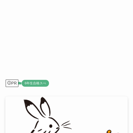
PR
6年生合格スぺ